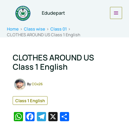
Skip
to
Edudepart
content
Home
Class wise
Class 01
CLOTHES AROUND US Class 1 English
CLOTHES AROUND US
Class 1 English
By
CGx26
Class 1 English
W
F
T
X
S
h
a
el
h