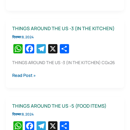
AROUND
A
b
a
THE
p
o
m
US
-4
p
o
THINGS AROUND THE US -3 (IN THE KITCHEN)
(
k
AT
दिसम्बर 8, 2024
HOME
W
F
T
X
S
)
h
a
el
h
THINGS AROUND THE US -3 (IN THE KITCHEN) CGx26
at
c
e
ar
s
e
gr
e
THINGS
Read Post »
AROUND
A
b
a
THE
p
o
m
US
-3
p
o
THINGS AROUND THE US -5 (FOOD ITEMS)
(IN
k
THE
दिसम्बर 8, 2024
KITCHEN)
W
F
T
X
S