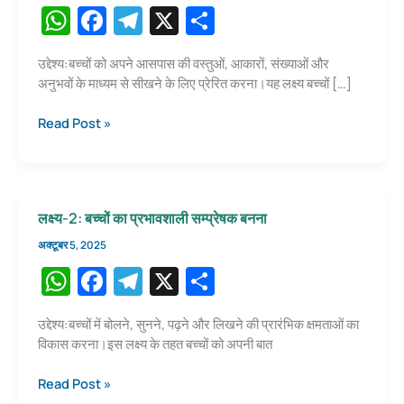
W
F
T
X
S
h
a
el
h
उद्देश्य:बच्चों को अपने आसपास की वस्तुओं, आकारों, संख्याओं और
at
c
e
ar
अनुभवों के माध्यम से सीखने के लिए प्रेरित करना।यह लक्ष्य बच्चों […]
s
e
gr
e
लक्ष्य-3:
Read Post »
A
b
a
बच्चों
p
o
m
का
सीखने
p
o
के
k
लक्ष्य-2: बच्चों का प्रभावशाली सम्प्रेषक बनना
प्रति
उत्साह
अक्टूबर 5, 2025
प्रदर्शित
W
F
T
X
S
करना
h
a
el
h
और
अपने
उद्देश्य:बच्चों में बोलने, सुनने, पढ़ने और लिखने की प्रारंभिक क्षमताओं का
at
c
e
ar
परिवेश
विकास करना।इस लक्ष्य के तहत बच्चों को अपनी बात
s
e
gr
e
से
जुड़ना
लक्ष्य-2:
Read Post »
A
b
a
बच्चों