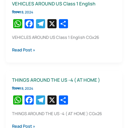
VEHICLES AROUND US Class 1 English
दिसम्बर 8, 2024
W
F
T
X
S
h
a
el
h
VEHICLES AROUND US Class 1 English CGx26
at
c
e
ar
s
e
gr
e
VEHICLES
Read Post »
AROUND
A
b
a
US
p
o
m
Class
1
p
o
THINGS AROUND THE US -4 ( AT HOME )
English
k
दिसम्बर 8, 2024
W
F
T
X
S
h
a
el
h
THINGS AROUND THE US -4 ( AT HOME ) CGx26
at
c
e
ar
s
e
gr
e
THINGS
Read Post »