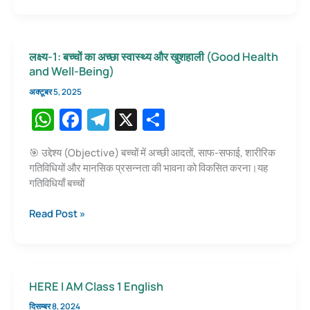
p
o
m
का
प्रभावशाली
p
o
सम्प्रेषक
k
लक्ष्य-1: बच्चों का अच्छा स्वास्थ्य और खुशहाली (Good Health
बनना
and Well-Being)
अक्टूबर 5, 2025
W
F
T
X
S
h
a
el
h
🎯 उद्देश्य (Objective) बच्चों में अच्छी आदतों, साफ-सफाई, शारीरिक
at
c
e
ar
गतिविधियों और मानसिक प्रसन्नता की भावना को विकसित करना।यह
s
e
gr
e
गतिविधियाँ बच्चों
A
b
a
लक्ष्य-1:
Read Post »
p
o
m
बच्चों
का
p
o
अच्छा
k
स्वास्थ्य
HERE I AM Class 1 English
और
खुशहाली
दिसम्बर 8, 2024