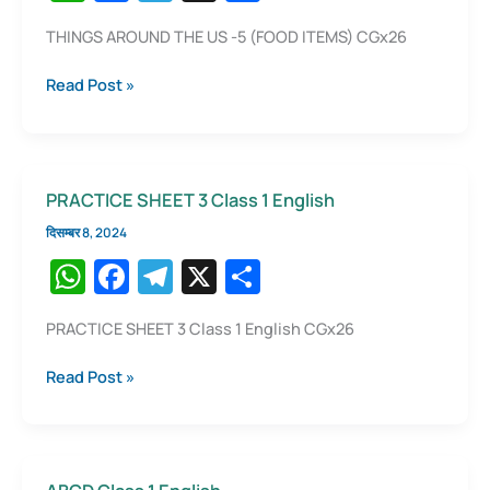
h
a
el
h
THINGS AROUND THE US -5 (FOOD ITEMS) CGx26
at
c
e
ar
s
e
gr
e
THINGS
Read Post »
AROUND
A
b
a
THE
p
o
m
US
-5
p
o
PRACTICE SHEET 3 Class 1 English
(FOOD
k
ITEMS)
दिसम्बर 8, 2024
W
F
T
X
S
h
a
el
h
PRACTICE SHEET 3 Class 1 English CGx26
at
c
e
ar
s
e
gr
e
PRACTICE
Read Post »
SHEET
A
b
a
3
p
o
m
Class
1
p
o