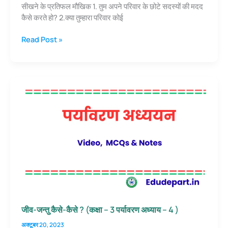
सीखने के प्रतिफल मौखिक 1. तुम अपने परिवार के छोटे सदस्यों की मदद
at
c
e
ar
कैसे करते हो? 2.क्या तुम्हारा परिवार कोई
s
e
gr
e
मेरा
Read Post »
A
b
a
परिवार
p
o
m
(कक्षा
–
p
o
3
k
पर्यावरण
अध्याय
–
3)
जीव-जन्तु कैसे-कैसे ? (कक्षा – 3 पर्यावरण अध्याय – 4 )
अक्टूबर 20, 2023