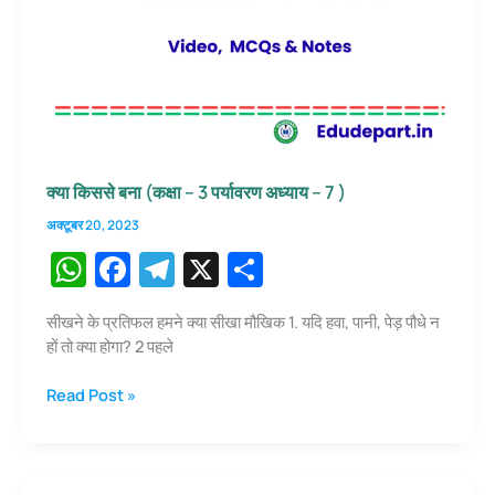
अध्याय
–
6)
क्या किससे बना (कक्षा – 3 पर्यावरण अध्याय – 7 )
अक्टूबर 20, 2023
W
F
T
X
S
h
a
el
h
सीखने के प्रतिफल हमने क्या सीखा मौखिक 1. यदि हवा, पानी, पेड़ पौधे न
at
c
e
ar
हों तो क्या होगा? 2 पहले
s
e
gr
e
क्या
Read Post »
A
b
a
किससे
p
o
m
बना
(कक्षा
p
o
–