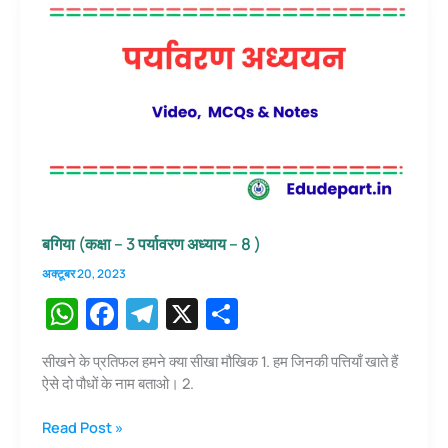
k
3
पर्यावरण
अध्याय
–
7
)
बगिया (कक्षा – 3 पर्यावरण अध्याय – 8 )
अक्टूबर 20, 2023
W
F
T
X
S
h
a
el
h
सीखने के प्रतिफल हमने क्या सीखा मौखिक 1. हम जिनकी पत्तियाँ खाते हैं
at
c
e
ar
ऐसे दो पौधों के नाम बताओ। 2.
s
e
gr
e
बगिया
Read Post »
A
b
a
(कक्षा