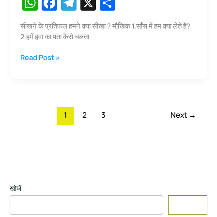
W
F
T
X
S
h
a
el
h
सीखने के प्रतिफल हमने क्या सीखा ? मौखिक 1.साँस में हम क्या लेते हैं?
at
c
e
ar
2.हमें हवा का पता कैसे चलता
s
e
gr
e
हवा
Read Post »
A
b
a
(कक्षा
p
o
m
–
3
p
o
पर्यावरण
k
अध्याय
1
2
3
Next
→
–
10)
खोजें
Search