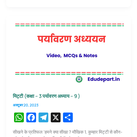
p
o
m
–
3
p
o
पर्यावरण
k
अध्याय
–
8
)
मिट्टी (कक्षा – 3 पर्यावरण अध्याय – 9 )
अक्टूबर 20, 2023
W
F
T
X
S
h
a
el
h
सीखने के प्रतिफल ‘हमने क्या सीखा ? मौखिक 1. कुम्हार मिट्टी से कौन-
at
c
e
ar