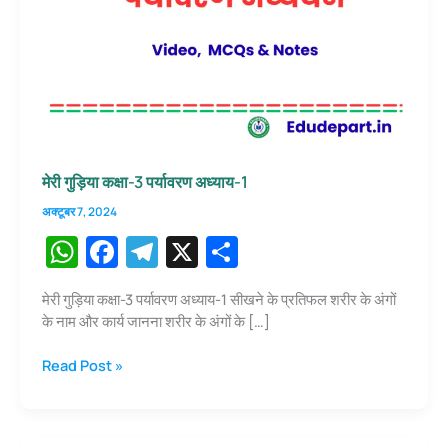
मेरी गुड़िया कक्षा-3 पर्यावरण अध्याय-1
अक्टूबर 7, 2024
W
F
T
X
S
h
a
el
h
मेरी गुड़िया कक्षा-3 पर्यावरण अध्याय-1 सीखने के प्रतिफल शरीर के अंगों
at
c
e
ar
के नाम और कार्य जानना शरीर के अंगों के […]
s
e
gr
e
मेरी
Read Post »
A
b
a
गुड़िया
p
o
m
कक्षा-3
पर्यावरण
p
o