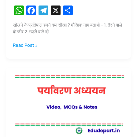
W
F
T
X
S
h
a
el
h
सीखने के प्रतिफल हमने क्या सीखा ? मौखिक नाम बताओ – 1. तैरने वाले
at
c
e
ar
दो जीव 2. उड़ने वाले दो
s
e
gr
e
जीव-
Read Post »
A
b
a
जन्तु
p
o
m
कैसे-
कैसे
p
o
?
k
(कक्षा
–
3
पर्यावरण
अध्याय
–
4
)