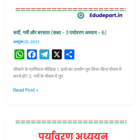
सर्दी, गर्मी और बरसात (कक्षा – 3 पर्यावरण अध्याय – 6)
अक्टूबर 20, 2023
W
F
T
X
S
h
a
el
h
सीखने के प्रतिफल मौखिक 1. छाते का उपयोग तुम किस-किस मौसम में
at
c
e
ar
करते हो? 2. गर्मी के मौसम में तुम
s
e
gr
e
सर्दी,
Read Post »
A
b
a
गर्मी
p
o
m
और
बरसात
p
o
(कक्षा
k
–
3
पर्यावरण