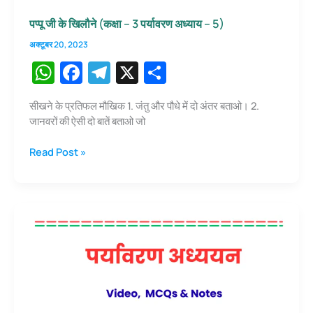
पप्पू जी के खिलौने (कक्षा – 3 पर्यावरण अध्याय – 5)
अक्टूबर 20, 2023
W
F
T
X
S
h
a
el
h
सीखने के प्रतिफल मौखिक 1. जंतु और पौधे में दो अंतर बताओ। 2.
at
c
e
ar
जानवरों की ऐसी दो बातें बताओ जो
s
e
gr
e
पप्पू
Read Post »
A
b
a
जी
p
o
m
के
खिलौने
p
o
(कक्षा
k
–
3
पर्यावरण
अध्याय
–
5)