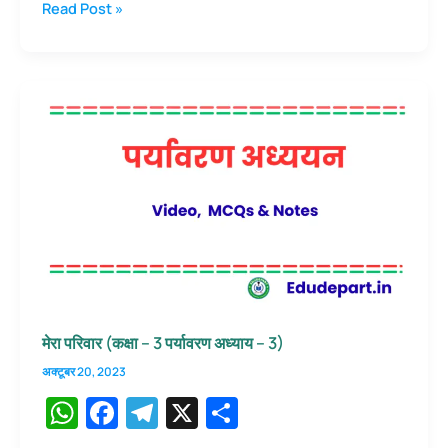
अलग-
Read Post »
A
b
a
अलग
p
o
m
पर
हम
p
o
सब
k
एक
जैसे
(
कक्षा
3
पर्यावरण
अध्ययन
अध्याय
2
)
मेरा परिवार (कक्षा – 3 पर्यावरण अध्याय – 3)
अक्टूबर 20, 2023
W
F
T
X
S
h
a
el
h