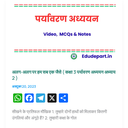
अध्याय-1
k
अलग-अलग पर हम सब एक जैसे ( कक्षा 3 पर्यावरण अध्ययन अध्याय
2 )
अक्टूबर 20, 2023
W
F
T
X
S
h
a
el
h
सीखने के प्रतिफल मौखिक 1. तुम्हारे दोनों हाथों को मिलाकर कितनी
at
c
e
ar
उंगलियां और अंगूठे हैं? 2. तुम्हारी कक्षा के गोल
s
e
gr
e