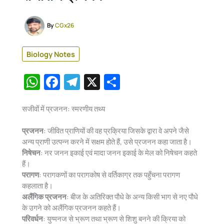
By
CGx26
Biology Notes
W
F
T
X
S
h
a
el
h
at
c
e
ar
सजीवों में प्रजनन: स्मरणीय तथ्य
s
e
gr
e
प्रजनन
: जीवित प्राणियों की वह प्रक्रिया जिसके द्वारा वे अपने जैसे
A
b
a
अन्य प्राणी उत्पन्न करने में सक्षम होते हैं, उसे प्रजनन कहा जाता है।
निषेचन
: नर जनन इकाई एवं मादा जनन इकाई के मेल को निषेचन कहते
p
o
m
हैं।
p
o
परागण
: परागकणों का परागकोष से वर्तिकाग्र तक पहुँचना परागण
कहलाता है।
k
अलैंगिक प्रजनन
: बीज के अतिरिक्त पौधे के अन्य किसी भाग से नए पौधे
के उगने को अलैंगिक प्रजनन कहते हैं।
परिवर्धन
: युग्मनज से भ्रूण तथा भ्रूण से शिशु बनने की क्रिया को