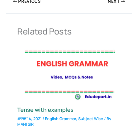
PREVIOUS
NEXT
Related Posts
Tense with examples
अगस्त 14, 2021
/
English Grammar
,
Subject Wise
/ By
MANI SIR