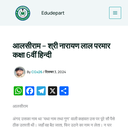
Skip
to
Edudepart
content
आलसीराम – श्री नारायण लाल परमार
कक्षा 6वीं हिन्दी
By
CGx26
/
दिसम्बर 3, 2024
W
F
T
X
S
h
a
el
h
at
c
e
ar
आलसीराम
s
e
gr
e
अंगद उसका नाम था ‘यथा नाम तथा गुण’ वाली कहावत उस पर पूरे सौ पैसे
A
b
a
ठीक उतरती थी। जहाँ वह बैठ जाता, फिर उठने का नाम न लेता। न घर