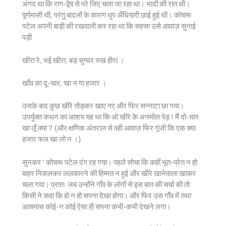
अंगद था कि राग-द्वेष से परे जिए चला जा रहा था। भादों की रात थी।
पूर्णमासी थी, परंतु बादलों के कारण धुप अँधियारी छाई हुई थी। कोचरू
पटेल अपनी बाड़ी की रखवाली कर रहा था कि सहसा उसे आवाज़ सुनाई
पड़ी
खीरा रे, भई खीरा, बड़ सुग्घर रुख हीरा ।
खाँव का दू-चार, खा न गा हजार ।
उसके बाद कुछ खीरे तोड़कर खाए गए और फिर सन्नाटा छा गया।
उपर्युक्त कथन का आशय यह था कि ओ खीरे के अनमोल पेड़ ! मैं दो-चार
खा लूँ क्या ? (और क्षणिक अंतराल से वही आवाज़ फिर गूंजी कि एक क्या
हजार फल खा लो न ।)
सुनकर ‘ कोचरू पटेल दंग रह गया। पहले सोचा कि कहीं भूत-प्रेत न हो
बाहर निकलकर ललकारने की हिम्मत न हुई और खीरे खानेवाला खाकर
चला गया। प्रातः जब उन्होंने गाँव के लोगों से इस बात की चर्चा की तो
किसी ने कहा कि हो न हो सपना देखा होगा। और फिर उस गाँव में तथा
आसपास कोई-न कोई ऐसा ही सपना कभी-कभी देखने लगा।