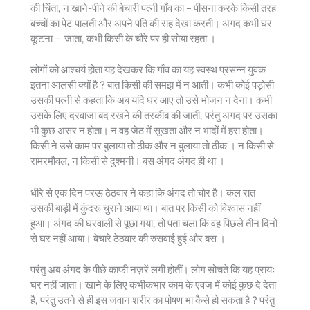
की चिंता, न खाने-पीने की बेचारी पत्नी गाँव का – पीसना करके किसी तरह
p
o
m
बच्चों का पेट पालती और अपने पति की राह देखा करती। अंगद कभी घर
p
o
कूटना – ‍ जाता, कभी किसी के चौरे पर ही सोया रहता ।
k
लोगों को आश्चर्य होता यह देखकर कि गाँव का यह स्वस्थ प्रसन्न युवक
इतना आलसी क्यों है ? बात किसी की समझ में न आती। कभी कोई पड़ोसी
उसकी पत्नी से कहता कि अब यदि घर आए तो उसे भोजन न देना। कभी
उसके लिए दरवाजा बंद रखने की तरकीब की जाती, परंतु अंगद पर उसका
भी कुछ असर न होता। न वह जेठ में सूखता और न भादों में हरा होता।
किसी ने उसे काम पर बुलाया तो ठीक और न बुलाया तो ठीक । न किसी से
रामरमौवल, न किसी से दुश्मनी। बस अंगद अंगद ही था ।
धीरे से एक दिन परऊ ठेठवार ने कहा कि अंगद तो चोर है। कल रात
उसकी बाड़ी में कुंदरू चुराने आया था। बात पर किसी को विश्वास नहीं
हुआ। अंगद की घरवाली से पूछा गया, तो पता चला कि वह पिछले तीन दिनों
से घर नहीं आया। बेचारे ठेठवार की रुसवाई हुई और बस ।
परंतु अब अंगद के पीछे काफी नज़रें लगी होतीं। लोग सोचते कि यह प्रायः
घर नहीं जाता। खाने के लिए कभीकभार काम के एवज में कोई कुछ दे देता
है, परंतु उतने से ही इस जवान शरीर का पोषण भा कैसे हो सकता है ? परंतु