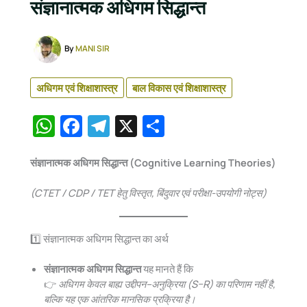
संज्ञानात्मक अधिगम सिद्धान्त
By
MANI SIR
अधिगम एवं शिक्षाशास्त्र
बाल विकास एवं शिक्षाशास्त्र
W
F
T
X
S
h
a
el
h
at
c
e
ar
संज्ञानात्मक अधिगम सिद्धान्त (Cognitive Learning Theories)
s
e
gr
e
(CTET / CDP / TET हेतु विस्तृत, बिंदुवार एवं परीक्षा-उपयोगी नोट्स)
A
b
a
p
o
m
1️⃣ संज्ञानात्मक अधिगम सिद्धान्त का अर्थ
p
o
संज्ञानात्मक अधिगम सिद्धान्त
यह मानते हैं कि
k
👉
अधिगम केवल बाह्य उद्दीपन–अनुक्रिया (S–R) का परिणाम नहीं है,
बल्कि यह एक आंतरिक मानसिक प्रक्रिया है।