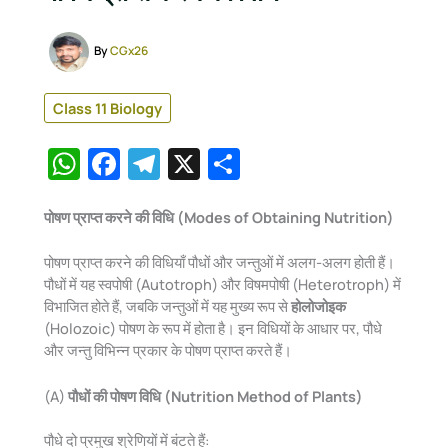
By
CGx26
Class 11 Biology
W
F
T
X
S
h
a
el
h
at
c
e
ar
पोषण प्राप्त करने की विधि (Modes of Obtaining Nutrition)
s
e
gr
e
पोषण प्राप्त करने की विधियाँ पौधों और जन्तुओं में अलग-अलग होती हैं।
A
b
a
पौधों में यह स्वपोषी (Autotroph) और विषमपोषी (Heterotroph) में
विभाजित होते हैं, जबकि जन्तुओं में यह मुख्य रूप से
होलोजोइक
p
o
m
(Holozoic) पोषण के रूप में होता है। इन विधियों के आधार पर, पौधे
p
o
और जन्तु विभिन्न प्रकार के पोषण प्राप्त करते हैं।
k
(A)
पौधों की पोषण विधि (Nutrition Method of Plants)
पौधे दो प्रमुख श्रेणियों में बंटते हैं: