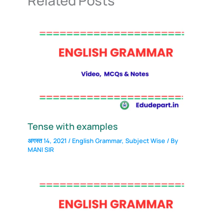
Related Posts
Tense with examples
अगस्त 14, 2021
/
English Grammar
,
Subject Wise
/ By
MANI SIR