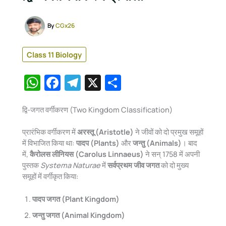
By
CGx26
Class 11 Biology
W
F
T
X
S
h
a
el
h
at
c
e
ar
द्वि-जगत वर्गीकरण (Two Kingdom Classification)
s
e
gr
e
प्रारंभिक वर्गीकरण में
अरस्तू (Aristotle)
ने जीवों को दो प्रमुख समूहों
A
b
a
में विभाजित किया था:
पादप (Plants)
और
जन्तु (Animals)
। बाद
में,
कैरोलस लीनियस (Carolus Linnaeus)
ने सन् 1758 में अपनी
p
o
m
पुस्तक
Systema Naturae
में
सर्वप्रथम जीव जगत
को दो मुख्य
p
o
समूहों में वर्गीकृत किया:
k
पादप जगत (Plant Kingdom)
जन्तु जगत (Animal Kingdom)