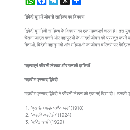
W
F
T
X
S
h
a
el
h
at
c
e
ar
द्विवेदी युग में जीवनी साहित्य का विकास
s
e
gr
e
द्विवेदी युग हिंदी साहित्य के विकास का एक महत्वपूर्ण चरण है। इस युग
A
b
a
चेतना जागृत करने और महापुरुषों के आदर्श जीवन को प्रस्तुत करने का
p
o
m
नेताओं, विदेशी महानुभावों और महिलाओं के जीवन चरित्रों पर केंद्
p
o
k
महत्वपूर्ण जीवनी लेखक और उनकी कृतियाँ
महावीर प्रसाद द्विवेदी
महावीर प्रसाद द्विवेदी ने जीवनी लेखन को एक नई दिशा दी। उनकी प्रम
‘प्राचीन पंडित और कवि’
(1918)
‘संकवि संकीर्तन’
(1924)
‘चरित चर्चा’
(1929)