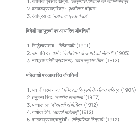
कार्तिक प्रसाद खत्री:
‘छत्रपति शिवाजी का जीवनचरित्र’
बलदेवप्रसाद मिश्र:
‘पृथ्वीराज चौहान’
देवीप्रसाद:
‘महाराणा प्रतापसिंह’
विदेशी महापुरुषों पर आधारित जीवनियाँ
सिद्धेश्वर शर्मा:
‘गैरीबाल्डी’
(1901)
उमापति दत्त शर्मा:
‘नेपोलियन बोनापार्ट की जीवनी’
(1905)
नाथूराम प्रेमी ब्रह्मानन्द:
‘जान स्टुअर्ट मिल’
(1912)
महिलाओं पर आधारित जीवनियाँ
भवानी परमानन्द:
‘पतिव्रता स्त्रियों के जीवन चरित्र’
(1904)
हनुमन्त सिंह:
‘रमणीय रत्नमाला’
(1907)
पन्नालाल:
‘वीरपत्नी संयोगिता’
(1912)
यशोदा देवी:
‘आदर्श महिलाएँ’
(1912)
द्वारकाप्रसाद चतुर्वेदी:
‘ऐतिहासिक स्त्रियाँ’
(1912)