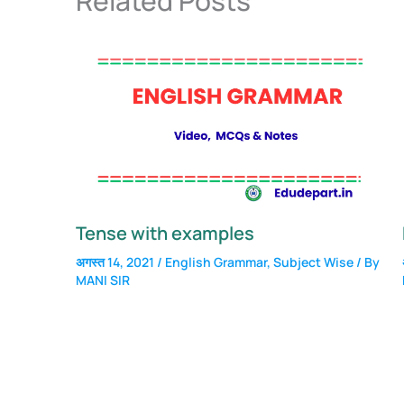
Related Posts
Tense with examples
अगस्त 14, 2021
/
English Grammar
,
Subject Wise
/ By
MANI SIR